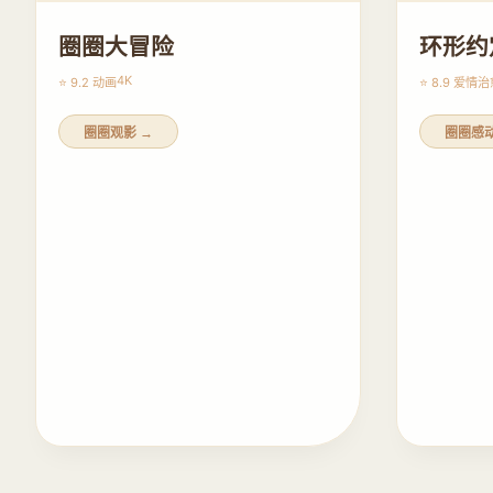
圈圈大冒险
环形约
4K
⭐ 9.2 动画
⭐ 8.9 爱情
治
圈圈观影 →
圈圈感动