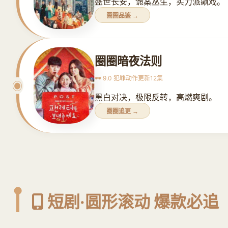
盛世长安，诡案丛生，实力派飙戏。
圈圈品鉴 →
圈圈暗夜法则
🕶️ 9.0 犯罪动作
更新12集
黑白对决，极限反转，高燃爽剧。
圈圈追更 →
短剧·圆形滚动 爆款必追