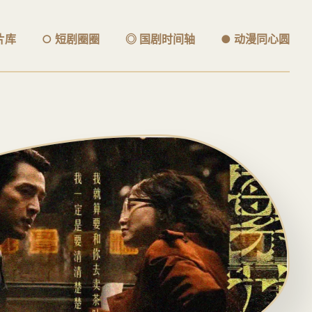
片库
○ 短剧圈圈
◎ 国剧时间轴
● 动漫同心圆