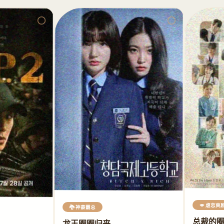
💋 虐恋爽
🐉 神豪霸总
总裁的
龙王圈圈归来