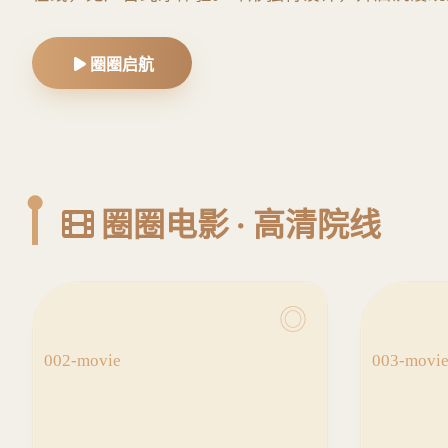
圈圈启航
圈圈电影 · 高清院线