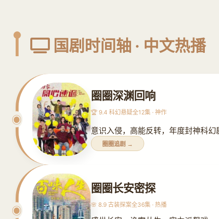
国剧时间轴 · 中文热播
圈圈深渊回响
🏆 9.4 科幻悬疑
全12集 · 神作
意识入侵，高能反转，年度封神科幻
圈圈追剧 →
圈圈长安密探
🌸 8.9 古装探案
全36集 · 热播