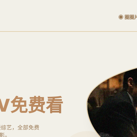
◉ 圈圈
V免费看
漫综艺，全部免费
影。