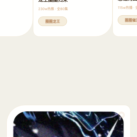
115w热播 ·
230w热推 · 全80集
圈圈催
圈圈龙王