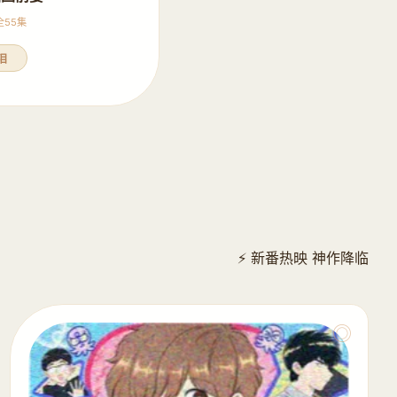
 全55集
泪
⚡ 新番热映 神作降临