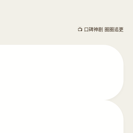
📺 口碑神剧 圈圈追更