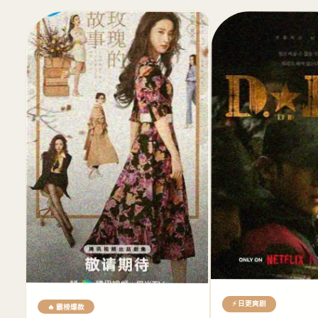
⚡ 日更爽剧
🔥 霸榜爆款