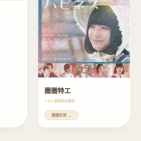
圈圈特工
⭐ 9.0 喜剧
笑出腹肌
圈圈欢笑 →